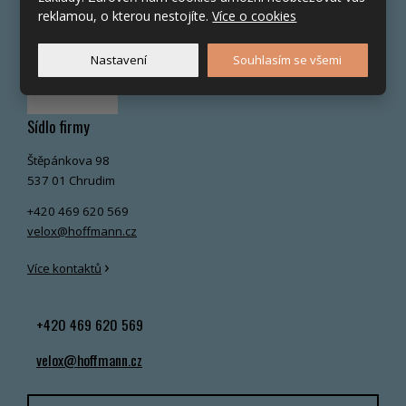
reklamou, o kterou nestojíte.
Více o cookies
Nastavení
Souhlasím se všemi
Sídlo firmy
Štěpánkova 98
537 01 Chrudim
+420 469 620 569
velox@hoffmann.cz
›
Více kontaktů
+420 469 620 569
velox@hoffmann.cz