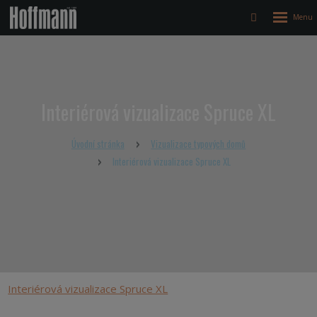
Rozbalen
Vyhledávání
menu
Interiérová vizualizace Spruce XL
Úvodní stránka
Vizualizace typových domů
Interiérová vizualizace Spruce XL
Interiérová vizualizace Spruce XL