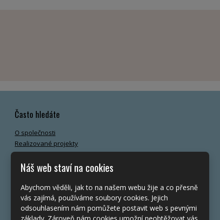
Často hledáte
O společnosti
Realizované projekty
Napsali o nás
Náš web staví na cookies
Nejčastější dotazy
Kontakt
Bezpečnost a ochrana osobních údajů (GDPR)
Abychom věděli, jak to na našem webu žije a co přesně
Nastavení Cookies
vás zajímá, používáme soubory cookies. Jejich
odsouhlasením nám pomůžete postavit web s pevnými
základy. Zároveň nám cookies umožní neobtěžovat vás