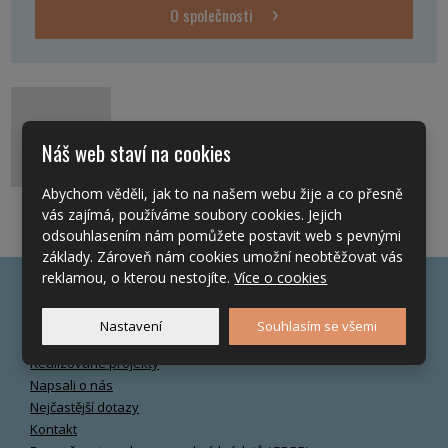
O společnosti
Náš web staví na cookies
Abychom věděli, jak to na našem webu žije a co přesně
vás zajímá, používáme soubory cookies. Jejich
odsouhlasením nám pomůžete postavit web s pevnými
základy. Zároveň nám cookies umožní neobtěžovat vás
reklamou, o kterou nestojíte.
Více o cookies
Často hledáte
Nastavení
Souhlasím se všemi
O společnosti
Realizované projekty
Napsali o nás
Nejčastější dotazy
Kontakt