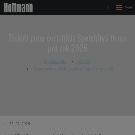
Rozbalen
Vyhledávání
menu
Získali jsme certifikát Spolehlivá firma
pro rok 2026
Úvodní stránka
Aktuality
Získali jsme certifikát Spolehlivá firma pro rok 2026
25. 02. 2026