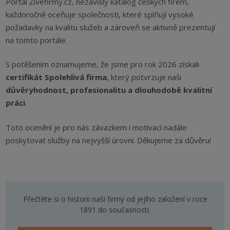
Portál Živéfirmy.cz, nezávislý katalog českých firem,
každoročně oceňuje společnosti, které splňují vysoké
požadavky na kvalitu služeb a zároveň se aktivně prezentují
na tomto portále.
S potěšením oznamujeme, že jsme pro rok 2026 získali
certifikát Spolehlivá firma
, který potvrzuje naši
důvěryhodnost, profesionalitu a dlouhodobě kvalitní
práci
.
Toto ocenění je pro nás závazkem i motivací nadále
poskytovat služby na nejvyšší úrovni. Děkujeme za důvěru!
Přečtěte si o historii naší firmy od jejího založení v roce
1891 do současnosti.