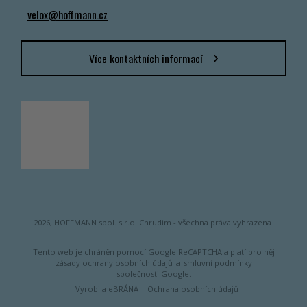
velox@hoffmann.cz
Více kontaktních informací
2026, HOFFMANN spol. s r.o. Chrudim - všechna práva vyhrazena
Tento web je chráněn pomocí Google ReCAPTCHA a platí pro něj
zásady ochrany osobních údajů
a
smluvní podmínky
společnosti Google.
| Vyrobila
eBRÁNA
|
Ochrana osobních údajů