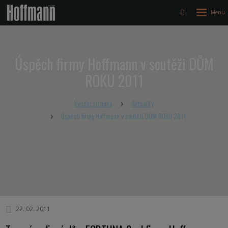
Rozbalen
Vyhledávání
menu
Úspěch firmy Hoffmann v soutěži DŮM
ROKU 2011
Úvodní stránka
Aktuality
Úspěch firmy Hoffmann v soutěži DŮM ROKU 2011
22. 02. 2011