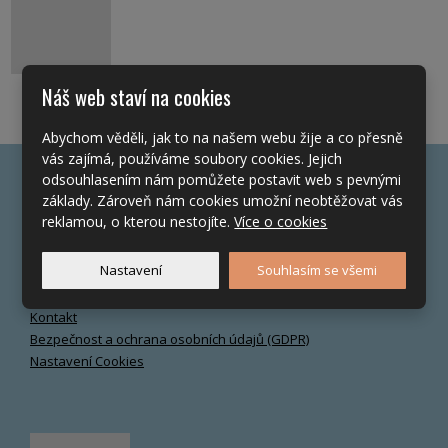
Náš web staví na cookies
Abychom věděli, jak to na našem webu žije a co přesně
vás zajímá, používáme soubory cookies. Jejich
odsouhlasením nám pomůžete postavit web s pevnými
Často hledáte
základy. Zároveň nám cookies umožní neobtěžovat vás
reklamou, o kterou nestojíte.
Více o cookies
O společnosti
Realizované projekty
Nastavení
Souhlasím se všemi
Napsali o nás
Nejčastější dotazy
Kontakt
Bezpečnost a ochrana osobních údajů (GDPR)
Nastavení Cookies