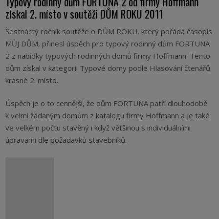
Typový rodinný dům FORTUNA 2 od firmy Hoffmann
získal 2. místo v soutěži DŮM ROKU 2011
Šestnáctý ročník soutěže o DŮM ROKU, který pořádá časopis
MŮJ DŮM, přinesl úspěch pro typový rodinný dům FORTUNA
2 z nabídky typových rodinných domů firmy Hoffmann. Tento
dům získal v kategorii Typové domy podle Hlasování čtenářů
krásné 2. místo.
Úspěch je o to cennější, že dům FORTUNA patří dlouhodobě
k velmi žádaným domům z katalogu firmy Hoffmann a je také
ve velkém počtu stavěný i když většinou s individuálními
úpravami dle požadavků stavebníků.