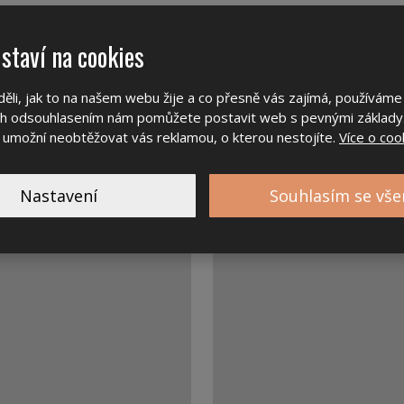
staví na cookies
li, jak to na našem webu žije a co přesně vás zajímá, používám
jich odsouhlasením nám pomůžete postavit web s pevnými základy
 umožní neobtěžovat vás reklamou, o kterou nestojíte.
Více o coo
Nastavení
Souhlasím se vš