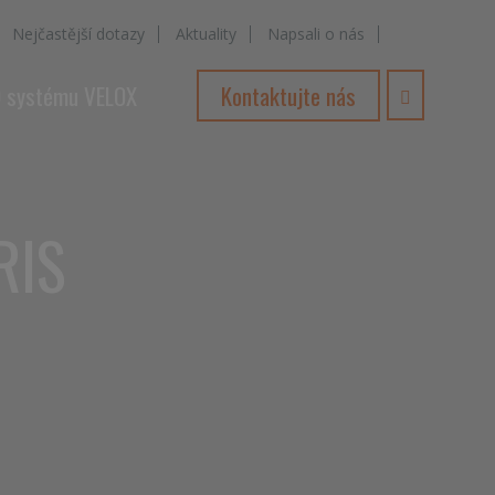
Pinterest
Nejčastější dotazy
Aktuality
Napsali o nás
 systému VELOX
Kontaktujte nás
Vyhledává
RIS