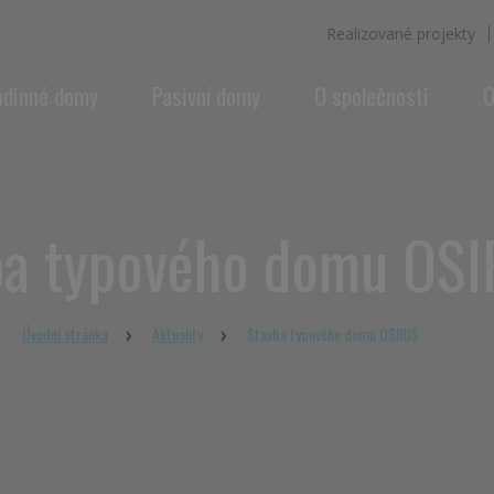
Realizované projekty
odinné domy
Pasivní domy
O společnosti
O
ba typového domu OSI
Úvodní stránka
Aktuality
Stavba typového domu OSIRIS