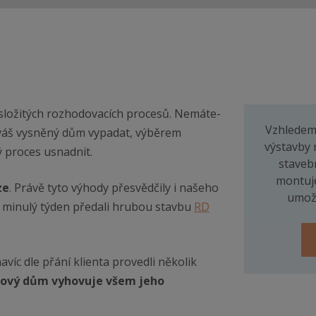
složitých rozhodovacích procesů. Nemáte-
Vzhledem
 váš vysněný dům vypadat, výběrem
výstavby 
ý proces usnadnit.
staveb
montuje
ze
. Právě tyto výhody přesvědčily i našeho
umožn
 minulý týden předali hrubou stavbu
RD
avíc dle přání klienta provedli několik
ový dům vyhovuje všem jeho