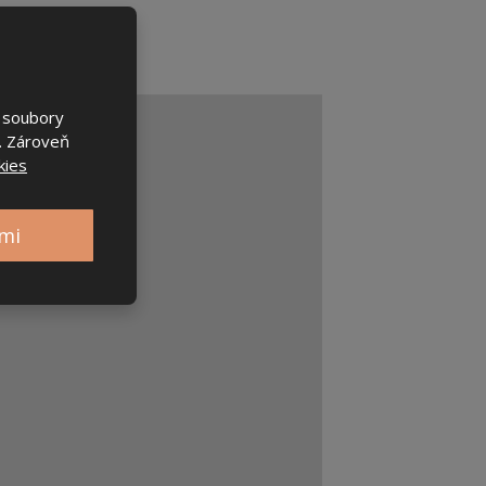
e soubory
. Zároveň
kies
emi