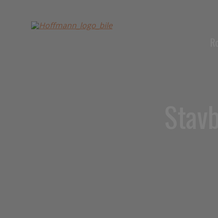
R
Stav