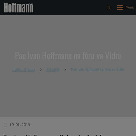
Rozbalen
Vyhledávání
menu
Pan Ivan Hoffmann na fóru ve Vídni
Úvodní stránka
Aktuality
Pan Ivan Hoffmann na fóru ve Vídni
10. 01. 2013