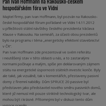
Pan Ivan Hoffmann na Rakousko-českém
hospodářském fóru ve Vídni
Majitel firmy, pan Ivan Hoffmann, byl pozván na Rakousko-
české hospodářské fórum pořádané ve Vídni 14.11.2012
u příležitosti státní návštěvy českého prezidenta Václava
Klause v Rakousku. Na semináři, za účasti obou prezidentů
bylo na programu i téma „energeticky efektivní stavebnictví
v ČR“.
Pan Ivan Hoffmann zde prezentoval ve svém referátu
i neutěšený stav v této oblasti u nás, a to zastaralými
normami počínaje a malým, spíše jen deklarovaným zájmem
státu na energetické úspornosti státních investic konče. Byly
ale také, jak vizuálně, tak v komentářích, přestaveny pasivní
domy z firemní nabídky. Dům SPRUCE 20 passive byl
představen jako představitel nového směru pasivních domů,
které již nemusí mít pouze striktně technologický tvar, ale
mohou být i krásné. Přítomnými byl v diskuzi tento dům
vysoce oceněn.