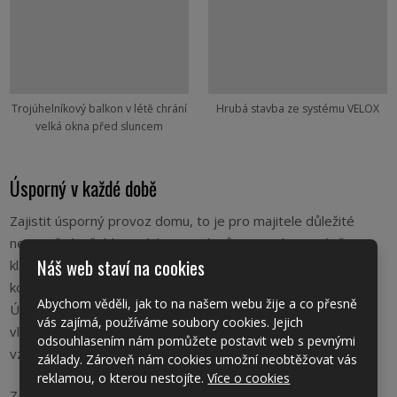
Trojúhelníkový balkon v létě chrání
Hrubá stavba ze systému VELOX
velká okna před sluncem
Úsporný v každé době
Zajistit úsporný provoz domu, to je pro majitele důležité
nejen při dnešních cenách energií. Dům MINI lze vytápět
Náš web staví na cookies
klasickými způsoby, plynem nebo elektřinou ve spojení s
komfortním podlahovým topením či klasickými radiátory.
Abychom věděli, jak to na našem webu žije a co přesně
Úsporu energií pak podpoří ještě možnost pořídit si krbovou
vás zajímá, používáme soubory cookies. Jejich
vložku (ideálně do obývacího pokoje s rozvody teplého
odsouhlasením nám pomůžete postavit web s pevnými
vzduchu do dětských pokojů v patře).
základy. Zároveň nám cookies umožní neobtěžovat vás
reklamou, o kterou nestojíte.
Více o cookies
Za úsporností domu stojí nejenom jeho chytře řešené