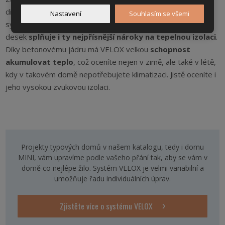
dispozice, ale především
stavební systém VELOX
. Tento
Nastavení
Souhlasím se všemi
systém ztraceného bednění na bázi štěpkocementových
desek
splňuje i ty nejpřísnější nároky na tepelnou izolaci
.
Díky betonovému jádru má VELOX velkou
schopnost
akumulovat teplo
, což oceníte nejen v zimě, ale také v létě,
kdy v takovém domě nepotřebujete klimatizaci. Jistě oceníte i
jeho vysokou zvukovou izolaci.
Projekty typových domů v našem katalogu, tedy i domu
MINI, vám upravíme podle vašeho přání tak, aby se vám v
domě co nejlépe žilo. Systém VELOX je velmi variabilní a
umožňuje řadu individuálních úprav.
Zjistěte více o systému VELOX