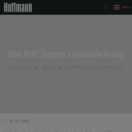
Rozbalen
Vyhledávání
menu
Dům MINI. Úsporný a jednoduše krásný
Úvodní stránka
Aktuality
Dům MINI. Úsporný a jednoduše krásný
27. 12. 2022