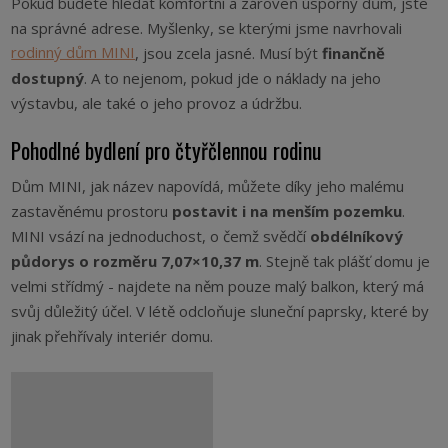
Pokud budete hledat komfortní a zároveň úsporný dům, jste
na správné adrese. Myšlenky, se kterými jsme navrhovali
rodinný dům MINI
, jsou zcela jasné. Musí být
finančně
dostupný
. A to nejenom, pokud jde o náklady na jeho
výstavbu, ale také o jeho provoz a údržbu.
Pohodlné bydlení pro čtyřčlennou rodinu
Dům MINI, jak název napovídá, můžete díky jeho malému
zastavěnému prostoru
postavit i na menším pozemku
.
MINI vsází na jednoduchost, o čemž svědčí
obdélníkový
půdorys o rozměru 7,07×10,37 m
. Stejně tak plášť domu je
velmi střídmý - najdete na něm pouze malý balkon, který má
svůj důležitý účel. V létě odcloňuje sluneční paprsky, které by
jinak přehřívaly interiér domu.