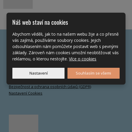
Náš web staví na cookies
Abychom věděli, jak to na našem webu žije a co přesně
vás zajímá, používáme soubory cookies. Jejich
Často hledáte
odsouhlasením nám pomůžete postavit web s pevnými
základy. Zároveň nám cookies umožní neobtěžovat vás
O společnosti
reklamou, o kterou nestojíte.
Více o cookies
Realizované projekty
Napsali o nás
Nastavení
Souhlasím se všemi
Nejčastější dotazy
Kontakt
Bezpečnost a ochrana osobních údajů (GDPR)
Nastavení Cookies