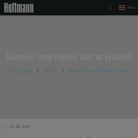
Rozbalen
Vyhledávání
menu
Dokončili jsme rodinný dům na Vysočině
Úvodní stránka
Aktuality
Dokončili jsme rodinný dům na Vysočině
25. 06. 2021