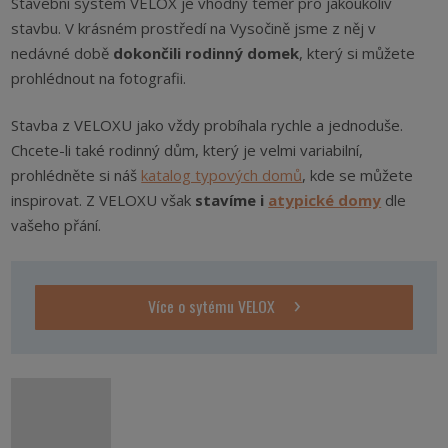
Stavební systém VELOX je vhodný téměř pro jakoukoliv
stavbu. V krásném prostředí na Vysočině jsme z něj v
nedávné době
dokončili rodinný domek
, který si můžete
prohlédnout na fotografii.
Stavba z VELOXU jako vždy probíhala rychle a jednoduše.
Chcete-li také rodinný dům, který je velmi variabilní,
prohlédněte si náš
katalog typových domů
, kde se můžete
inspirovat. Z VELOXU však
stavíme i
atypické domy
dle
vašeho přání.
Více o sytému VELOX